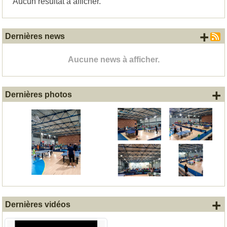
Aucun résultat à afficher.
+ d
Dernières news
Aucune news à afficher.
+
Dernières photos
+
Dernières vidéos