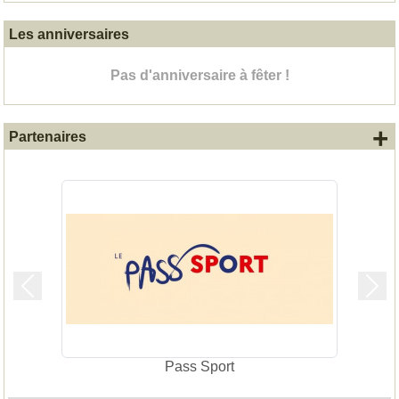
Les anniversaires
Pas d'anniversaire à fêter !
+
Partenaires
Précedent
Suiv
Pass Sport